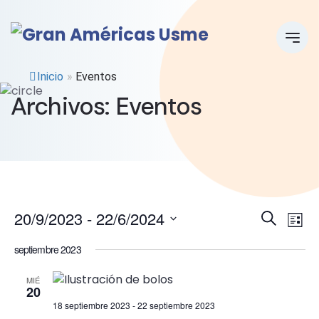
Inicio
»
Eventos
Archivos:
Eventos
E
E
20/9/2023
 - 
22/6/2024
Search
List
Select
v
v
septiembre 2023
date.
e
e
MIÉ
20
n
n
18 septiembre 2023
-
22 septiembre 2023