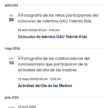
t
abril 2024
i
VIE
o
26
n
26 abril 2024|2:30 pm
-
5:00 pm
Concurso de talentos GAU Talents Kids
mayo 2024
VIE
10
10 mayo 2024|3:00 pm
-
5:00 pm
Actividad del Día de las Madres
junio 2024
16 junio 2024
DOM