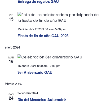
V
Entrega de regalos GAU
t
i
i
VIE
15
e
o
w
15 diciembre 2023|9:00 am
-
5:00 pm
n
Fiesta de fin de año GAU 2023
s
enero 2024
N
a
MAR
16
16 enero 2024|8:00 am
-
2:00 pm
v
3er Aniversario GAU
i
febrero 2024
g
24 febrero 2024
SÁB
a
24
Día del Mecánico Automotriz