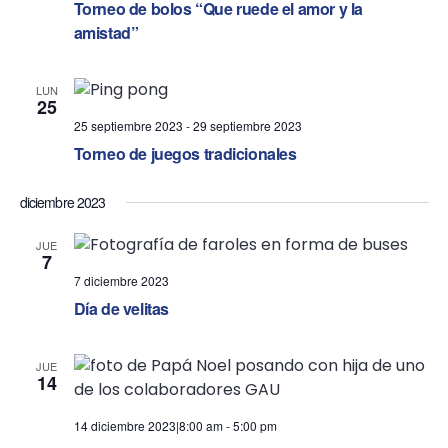
t
Torneo de bolos “Que ruede el amor y la
t
amistad”
V
s
i
S
LUN
25
e
25 septiembre 2023
-
29 septiembre 2023
e
Torneo de juegos tradicionales
w
a
s
diciembre 2023
r
N
JUE
c
7
a
7 diciembre 2023
h
Día de velitas
v
a
i
JUE
n
14
g
d
a
14 diciembre 2023|8:00 am
-
5:00 pm