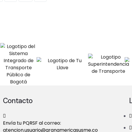
Contacto
Envía tu PQRSF al correo:
atencion.usuario@granamericasusme.co