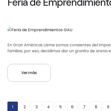
Feria de Emprendimient
En Gran Américas Usme somos consientes del impac
familias, por eso, decidimos dar un granito de arena 
Ver más
1
2
3
4
5
6
7
8
9