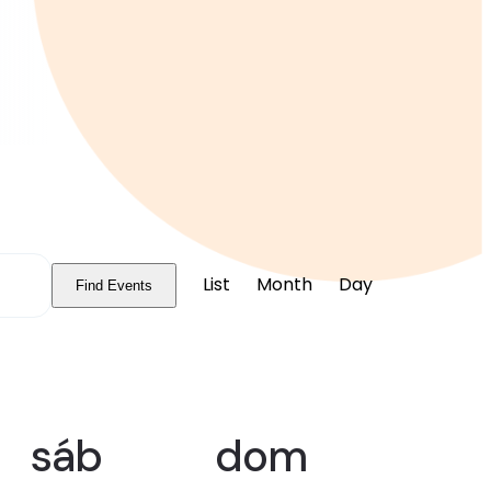
E
List
Month
Day
Find Events
v
e
n
sáb
dom
t