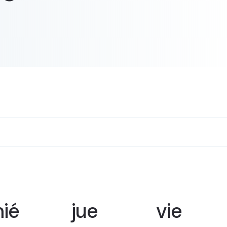
ié
jue
vie