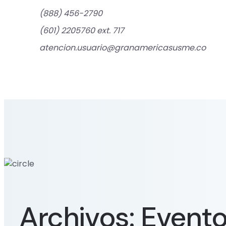
(888) 456-2790
(601) 2205760 ext. 717
atencion.usuario@granamericasusme.co
Archivos:
Event