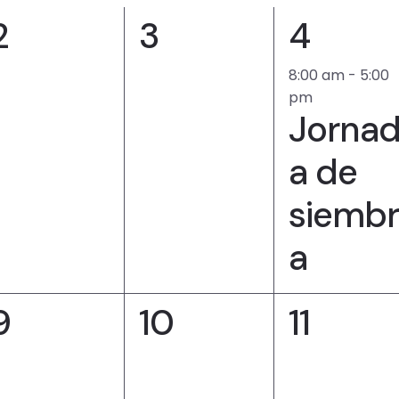
0
0
1
2
3
4
e
e
e
8:00 am
-
5:00
pm
v
v
v
Jorna
e
e
e
a de
n
n
n
siembr
t
t
t
a
s
s
,
0
0
0
9
10
11
,
e
e
e