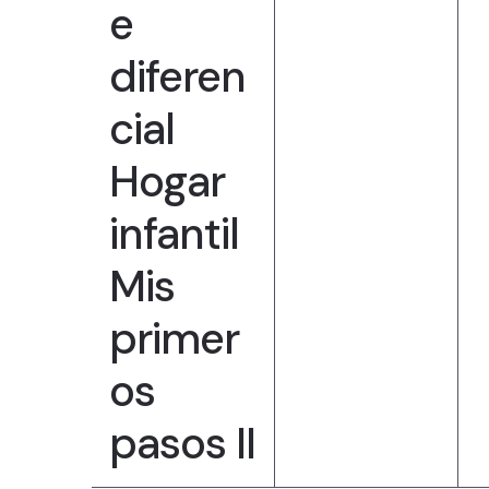
i
t
t
e
,
s
g
diferen
,
,
cial
a
Hogar
t
infantil
Mis
i
primer
o
os
n
pasos II