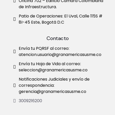
Oficina 702 – Edificio Cámara Colombiana
de Infraestructura.
Patio de Operaciones: El Uval, Calle 115S #
8I-45 Este, Bogotá D.C
Contacto
Envía tu PQRSF al correo:
atencion.usuario@granamericasusme.co
Envía tu Hoja de Vida al correo:
seleccion@granamericasusme.co
Notificaciones Judiciales y envío de
correspondencia:
gerencia@granamericasusme.co
3009216200