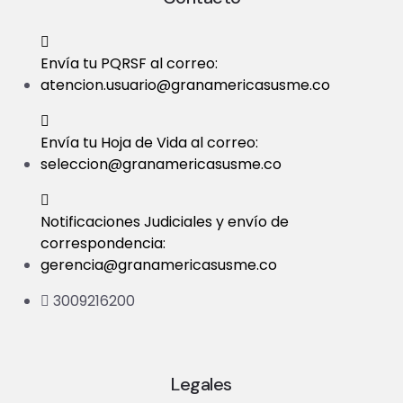
t
i
Envía tu PQRSF al correo:
atencion.usuario@granamericasusme.co
o
n
Envía tu Hoja de Vida al correo:
seleccion@granamericasusme.co
Notificaciones Judiciales y envío de
correspondencia:
gerencia@granamericasusme.co
3009216200
Legales