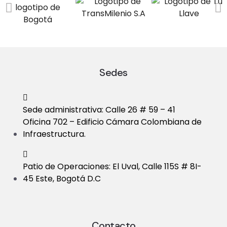
a
V
t
i
i
e
o
Sedes
w
n
s
Sede administrativa: Calle 26 # 59 – 41
N
Oficina 702 – Edificio Cámara Colombiana de
Infraestructura.
a
v
Patio de Operaciones: El Uval, Calle 115S # 8I-
i
45 Este, Bogotá D.C
g
a
Contacto