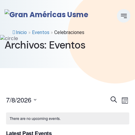
Inicio
»
Eventos
»
Celebraciones
Archivos:
Eventos
E
E
7/8/2026
Search
Mont
Select
v
v
date.
There are no upcoming events.
e
e
Latest Past Events