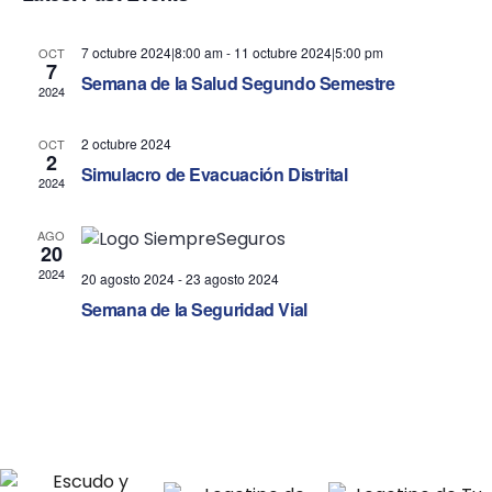
n
n
t
t
7 octubre 2024|8:00 am
-
11 octubre 2024|5:00 pm
OCT
7
V
Semana de la Salud Segundo Semestre
s
2024
i
S
2 octubre 2024
OCT
e
2
e
Simulacro de Evacuación Distrital
2024
w
a
AGO
s
20
r
2024
20 agosto 2024
-
23 agosto 2024
N
c
Semana de la Seguridad Vial
a
h
v
a
i
n
g
d