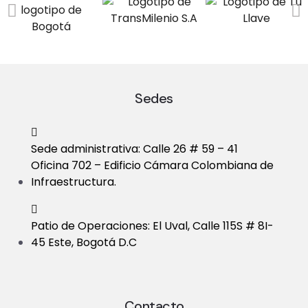
a
V
t
i
i
e
o
Sedes
w
n
s
Sede administrativa: Calle 26 # 59 – 41
N
Oficina 702 – Edificio Cámara Colombiana de
Infraestructura.
a
v
Patio de Operaciones: El Uval, Calle 115S # 8I-
i
45 Este, Bogotá D.C
g
a
Contacto