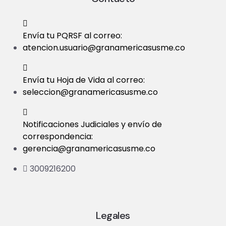
t
i
Envía tu PQRSF al correo:
atencion.usuario@granamericasusme.co
o
n
Envía tu Hoja de Vida al correo:
seleccion@granamericasusme.co
Notificaciones Judiciales y envío de
correspondencia:
gerencia@granamericasusme.co
3009216200
Legales