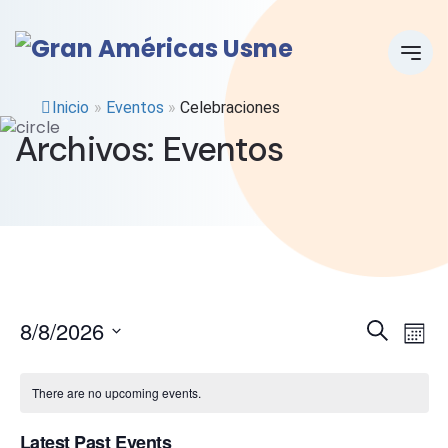
Inicio
»
Eventos
»
Celebraciones
Archivos:
Eventos
E
E
8/8/2026
Search
Mont
Select
v
v
date.
There are no upcoming events.
e
e
Latest Past Events