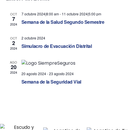
n
n
t
t
7 octubre 2024|8:00 am
-
11 octubre 2024|5:00 pm
OCT
7
V
Semana de la Salud Segundo Semestre
s
2024
i
S
2 octubre 2024
OCT
e
2
e
Simulacro de Evacuación Distrital
2024
w
a
AGO
s
20
r
2024
20 agosto 2024
-
23 agosto 2024
N
c
Semana de la Seguridad Vial
a
h
v
a
i
n
g
d