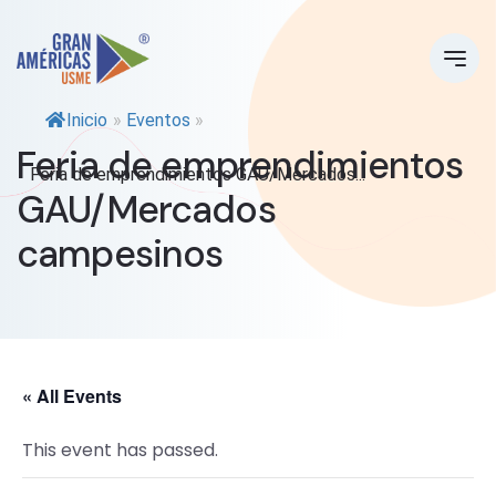
Inicio
»
Eventos
»
Feria de emprendimientos
Feria de emprendimientos GAU/Mercados...
GAU/Mercados
campesinos
« All Events
This event has passed.