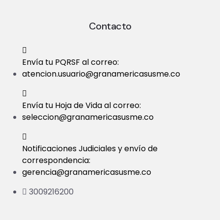
t
Contacto
i
o
Envía tu PQRSF al correo:
n
atencion.usuario@granamericasusme.co
Envía tu Hoja de Vida al correo:
seleccion@granamericasusme.co
Notificaciones Judiciales y envío de
correspondencia:
gerencia@granamericasusme.co
3009216200