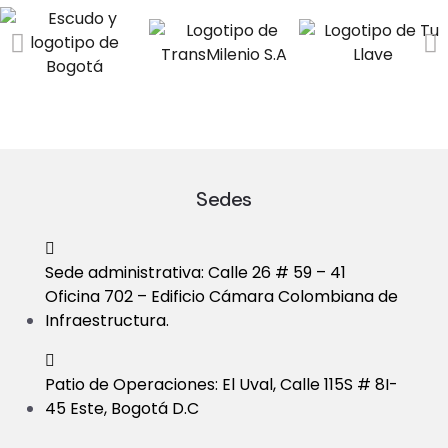
a
V
t
i
i
e
o
w
n
s
Sedes
N
a
Sede administrativa: Calle 26 # 59 – 41
Oficina 702 – Edificio Cámara Colombiana de
v
Infraestructura.
i
Patio de Operaciones: El Uval, Calle 115S # 8I-
g
45 Este, Bogotá D.C
a