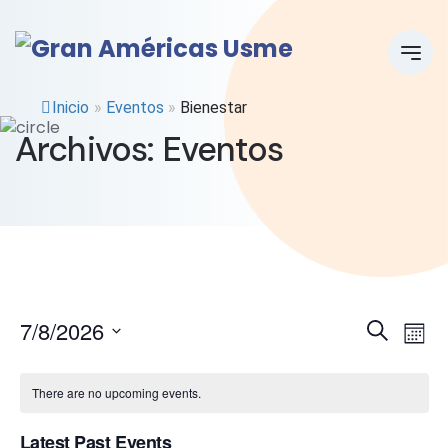
Inicio
»
Eventos
»
Bienestar
Archivos:
Eventos
E
E
7/8/2026
Search
Mont
Select
v
v
date.
There are no upcoming events.
e
e
Latest Past Events