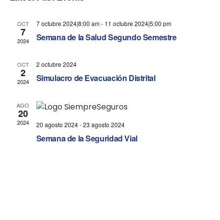
n
n
t
t
7 octubre 2024|8:00 am
-
11 octubre 2024|5:00 pm
OCT
7
V
Semana de la Salud Segundo Semestre
s
2024
i
S
2 octubre 2024
OCT
e
2
e
Simulacro de Evacuación Distrital
2024
w
a
AGO
s
20
r
2024
20 agosto 2024
-
23 agosto 2024
N
c
Semana de la Seguridad Vial
a
h
v
a
i
n
g
d