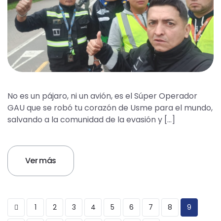
No es un pájaro, ni un avión, es el Súper Operador
GAU que se robó tu corazón de Usme para el mundo,
salvando a la comunidad de la evasión y […]
Ver más
1
2
3
4
5
6
7
8
9