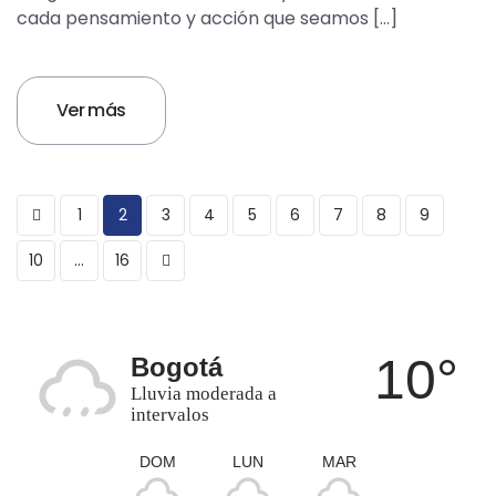
cada pensamiento y acción que seamos […]
Ver más
1
2
3
4
5
6
7
8
9
10
…
16
10°
Bogotá
Lluvia moderada a
intervalos
DOM
LUN
MAR