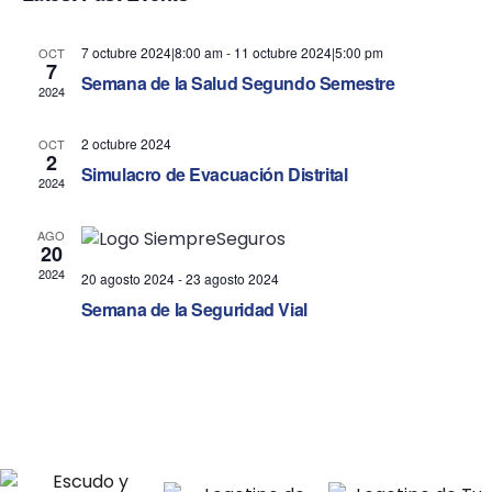
n
n
t
t
7 octubre 2024|8:00 am
-
11 octubre 2024|5:00 pm
OCT
7
V
Semana de la Salud Segundo Semestre
s
2024
i
S
2 octubre 2024
OCT
e
2
e
Simulacro de Evacuación Distrital
2024
w
a
AGO
s
20
r
2024
20 agosto 2024
-
23 agosto 2024
N
c
Semana de la Seguridad Vial
a
h
v
a
i
n
g
d