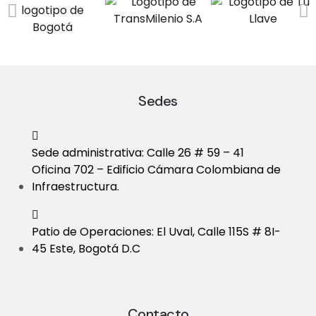
a
V
t
i
i
e
o
Sedes
w
n
s
Sede administrativa: Calle 26 # 59 – 41
N
Oficina 702 – Edificio Cámara Colombiana de
Infraestructura.
a
v
Patio de Operaciones: El Uval, Calle 115S # 8I-
i
45 Este, Bogotá D.C
g
a
Contacto