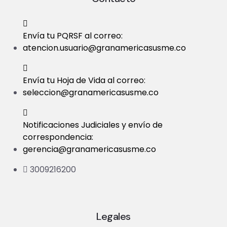
t
i
Envía tu PQRSF al correo:
atencion.usuario@granamericasusme.co
o
n
Envía tu Hoja de Vida al correo:
seleccion@granamericasusme.co
Notificaciones Judiciales y envío de
correspondencia:
gerencia@granamericasusme.co
3009216200
Legales