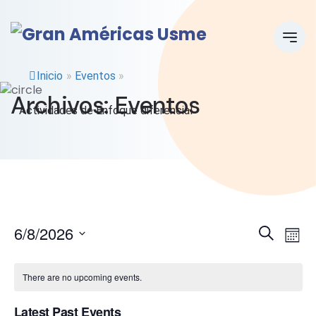
Inicio
»
Eventos
»
Archivos:
Eventos
Actividades de Enfoque diferencial
E
E
6/8/2026
Search
Mont
Select
v
v
date.
There are no upcoming events.
e
e
Latest Past Events