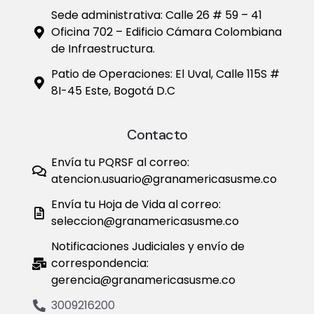
a
Sede administrativa: Calle 26 # 59 – 41
Oficina 702 – Edificio Cámara Colombiana
t
de Infraestructura.
i
Patio de Operaciones: El Uval, Calle 115S #
8I-45 Este, Bogotá D.C
o
n
Contacto
Envía tu PQRSF al correo:
atencion.usuario@granamericasusme.co
Envía tu Hoja de Vida al correo:
seleccion@granamericasusme.co
Notificaciones Judiciales y envío de
correspondencia:
gerencia@granamericasusme.co
3009216200