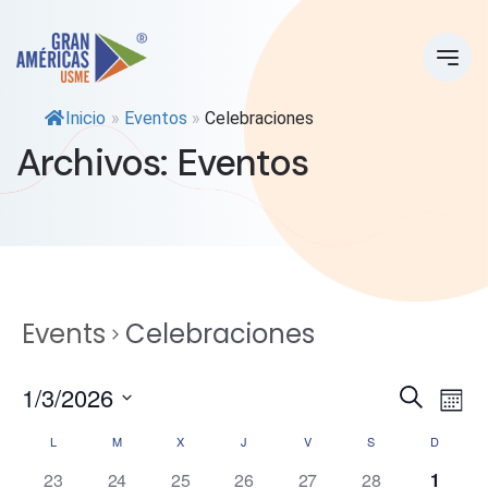
Inicio
»
Eventos
»
Celebraciones
Archivos:
Eventos
Events
Celebraciones
E
E
1/3/2026
Search
Mont
Select
v
v
C
L
M
X
J
V
S
D
date.
e
0
0
0
0
0
0
0
23
24
25
26
27
28
1