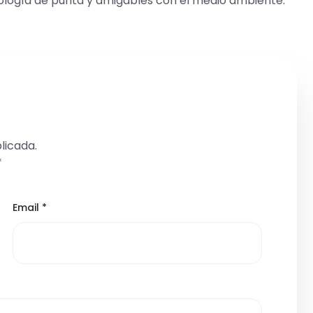
nología de punta y amigables con el medio ambiente.
licada.
*
Email
*