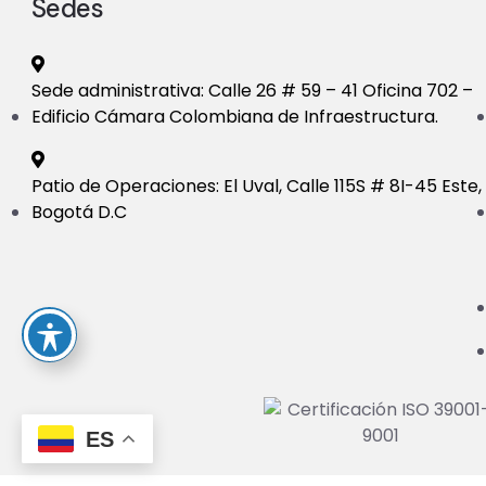
h
Sedes
a
Sede administrativa: Calle 26 # 59 – 41 Oficina 702 –
Edificio Cámara Colombiana de Infraestructura.
n
Patio de Operaciones: El Uval, Calle 115S # 8I-45 Este,
d
Bogotá D.C
V
i
e
ES