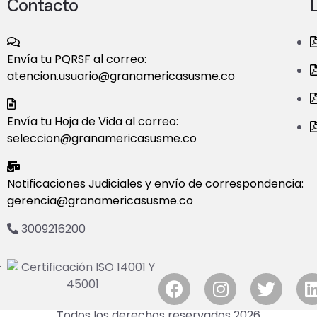
Contacto
Envía tu PQRSF al correo:
atencion.usuario@granamericasusme.co
Envía tu Hoja de Vida al correo:
seleccion@granamericasusme.co
Notificaciones Judiciales y envío de correspondencia:
gerencia@granamericasusme.co
3009216200
Todos los derechos reservados 2026