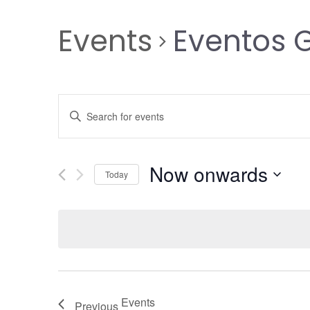
Events
Eventos 
E
Enter
Keyword.
Search
v
for
Now onwards
Today
Events
e
by
Select
Keyword.
date.
n
t
Events
Previous