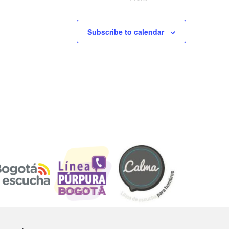
i
e
Subscribe to calendar
w
s
N
a
v
i
g
a