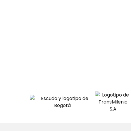
s
S
e
a
r
c