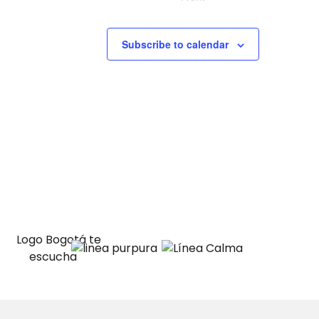
i
e
Subscribe to calendar
w
s
N
a
v
i
g
a