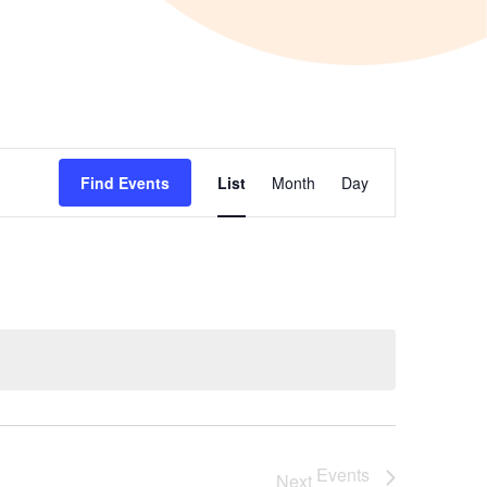
E
Find Events
List
Month
Day
v
e
n
t
V
Events
Next