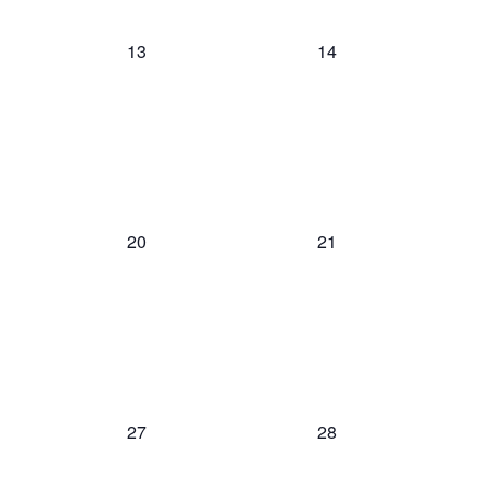
0
0
13
14
events,
events,
0
0
20
21
events,
events,
0
0
27
28
events,
events,