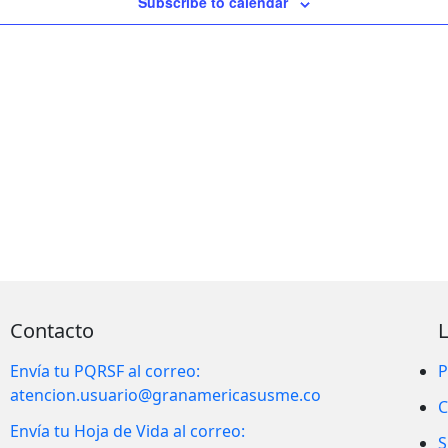
Subscribe to calendar
Contacto
Envía tu PQRSF al correo:
P
atencion.usuario@granamericasusme.co
C
Envía tu Hoja de Vida al correo:
S