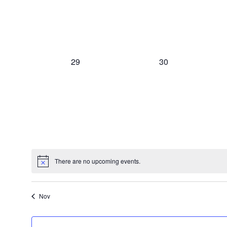
0
0
29
30
events,
events,
There are no upcoming events.
Nov