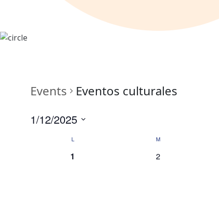
Events
Eventos culturales
1/12/2025
Select
Calendar
L
M
date.
0
0
1
2
of
events,
events,
Events