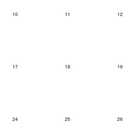
0
0
0
10
11
12
events,
events,
events,
0
0
0
17
18
19
events,
events,
events,
0
0
0
24
25
26
events,
events,
events,