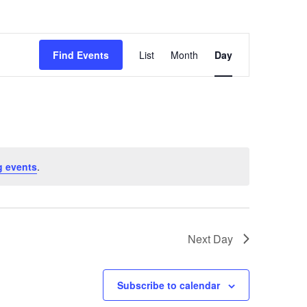
Event
Find Events
List
Month
Views
Day
Navigation
 events
.
Next Day
Subscribe to calendar