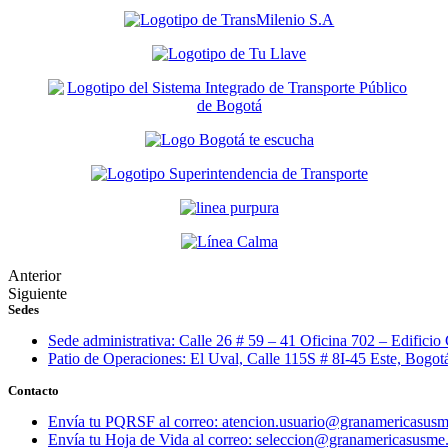
Anterior
Siguiente
Sedes
Sede administrativa: Calle 26 # 59 – 41 Oficina 702 – Edificio
Patio de Operaciones: El Uval, Calle 115S # 8I-45 Este, Bogo
Contacto
Envía tu PQRSF al correo: atencion.usuario@granamericasusm
Envía tu Hoja de Vida al correo: seleccion@granamericasusme