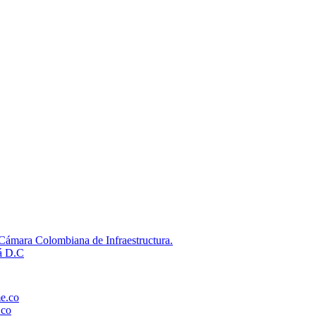
 Cámara Colombiana de Infraestructura.
tá D.C
e.co
.co