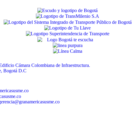
 Edificio Cámara Colombiana de Infraestructura.
te, Bogotá D.C
mericasusme.co
icasusme.co
: gerencia@granamericasusme.co