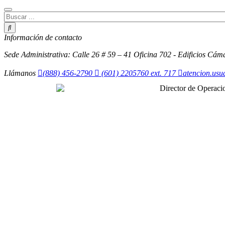
Información de contacto
Sede Administrativa: Calle 26 # 59 – 41 Oficina 702 - Edificios Cám
Llámanos
(888) 456-2790
(601) 2205760 ext. 717
atencion.us