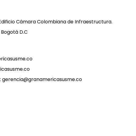
– Edificio Cámara Colombiana de Infraestructura.
, Bogotá D.C
ericasusme.co
ricasusme.co
cia: gerencia@granamericasusme.co