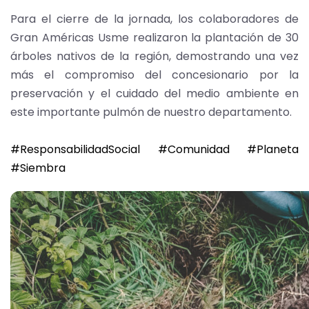
Para el cierre de la jornada, los colaboradores de
Gran Américas Usme realizaron la plantación de 30
árboles nativos de la región, demostrando una vez
más el compromiso del concesionario por la
preservación y el cuidado del medio ambiente en
este importante pulmón de nuestro departamento.
hashtag
hashtag
hashtag
#
ResponsabilidadSocial
#
Comunidad
#
Planeta
hashtag
#
Siembra