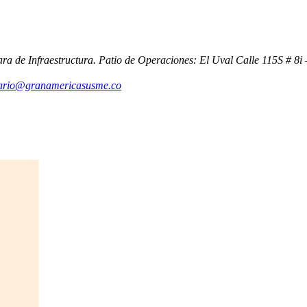
ara de Infraestructura. Patio de Operaciones: El Uval Calle 115S # 8
uario@granamericasusme.co