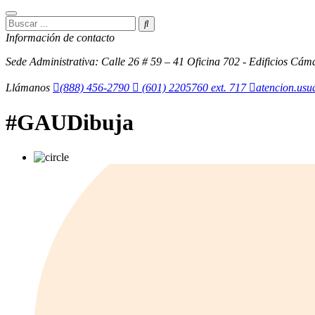
Información de contacto
Sede Administrativa: Calle 26 # 59 – 41 Oficina 702 - Edificios Cám
Llámanos
(888) 456-2790
(601) 2205760 ext. 717
atencion.us
#GAUDibuja