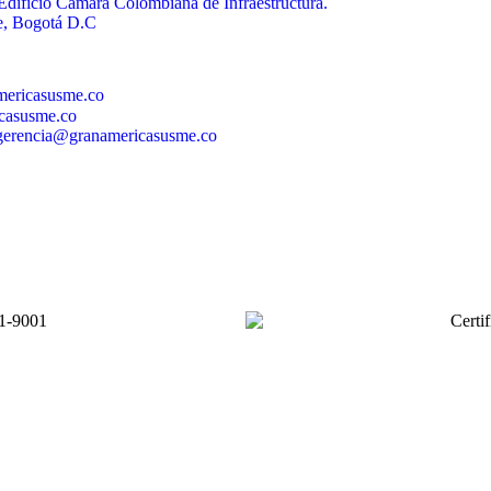
 Edificio Cámara Colombiana de Infraestructura.
te, Bogotá D.C
mericasusme.co
icasusme.co
: gerencia@granamericasusme.co